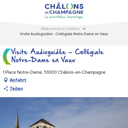
Aller
au
contenu
principal
Willkommen in Châlons
Visite Audioguidée - Collégiale Notre-Dame en Vaux
Visite Audioguidée - Collégiale
Notre-Dame en Vaux
1 Place Notre-Dame, 51000 Châlons-en-Champagne
Anfahrt
Teilen