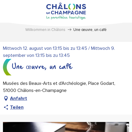
Aller
au
contenu
principal
Willkommen in Châlons
Une œuvre, un café
Mittwoch 12. august von 13:15 bis zu 13:45 / Mittwoch 9.
september von 13:15 bis zu 13:45
Une œuvre, un café
Musées des Beaux-Arts et d'Archéologie, Place Godart,
51000 Châlons-en-Champagne
Anfahrt
Teilen