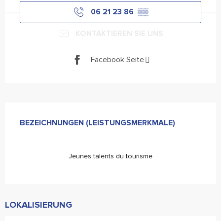
06 21 23 86
▒▒
KONTAKTIEREN SIE UNS
Facebook Seite
Leistungensmöglichkeiten
BEZEICHNUNGEN (LEISTUNGSMERKMALE)
BEZEICHNUNGEN (LEISTUNGSMERKMALE)
Jeunes talents du tourisme
LOKALISIERUNG