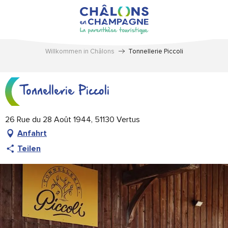
Aller
au
contenu
principal
Willkommen in Châlons
Tonnellerie Piccoli
Tonnellerie Piccoli
26 Rue du 28 Août 1944, 51130 Vertus
Anfahrt
Teilen