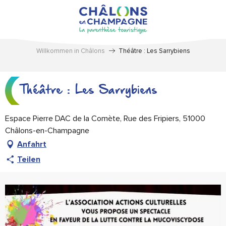
Aller
au
contenu
principal
Willkommen in Châlons
Théâtre : Les Sarrybiens
Théâtre : Les Sarrybiens
Espace Pierre DAC de la Comète, Rue des Fripiers, 51000
Châlons-en-Champagne
Anfahrt
Teilen