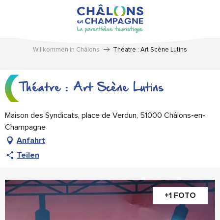
Aller
au
contenu
principal
Willkommen in Châlons
Théatre : Art Scène Lutins
Théatre : Art Scène Lutins
Maison des Syndicats, place de Verdun, 51000 Châlons-en-
Champagne
Anfahrt
Teilen
+1 FOTO