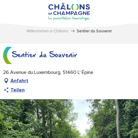
Aller
au
contenu
principal
Willkommen in Châlons
Sentier du Souvenir
Sentier du Souvenir
26 Avenue du Luxembourg, 51460 L' Épine
Anfahrt
Teilen