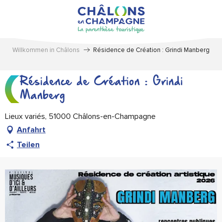
Aller
au
contenu
principal
Willkommen in Châlons
Résidence de Création : Grindi Manberg
Résidence de Création : Grindi
Manberg
Lieux variés, 51000 Châlons-en-Champagne
Anfahrt
Teilen