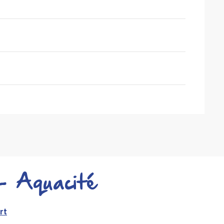
- Aquacité
rt