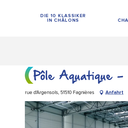
Aller
au
DIE 10 KLASSIKER
contenu
IN CHÂLONS
CHA
principal
Pôle Aquatique -
rue d'Argensols, 51510 Fagnières
Anfahrt