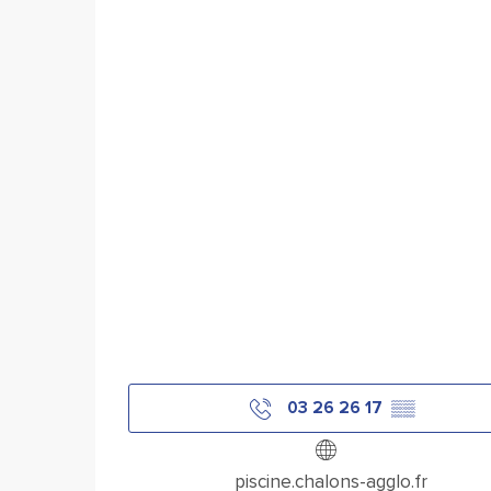
03 26 26 17
▒▒
piscine.chalons-agglo.fr