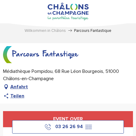
Aller
au
contenu
principal
Willkommen in Châlons
Parcours Fantastique
Parcours Fantastique
Médiathèque Pompidou, 68 Rue Léon Bourgeois, 51000
Châlons-en-Champagne
Anfahrt
Teilen
Öffnungszeiten & Kontaktdaten
EVENT OVER
03 26 26 94
▒▒