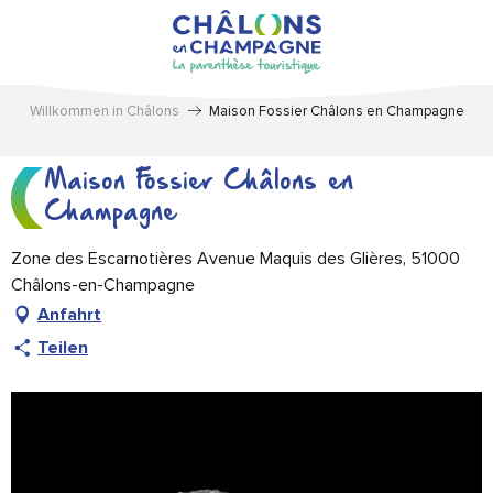
Aller
au
contenu
principal
Willkommen in Châlons
Maison Fossier Châlons en Champagne
Maison Fossier Châlons en
Champagne
Zone des Escarnotières Avenue Maquis des Glières, 51000
Châlons-en-Champagne
Anfahrt
Teilen