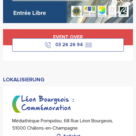
Öffnungszeiten & Kontaktdaten
EVENT OVER
03 26 26 94
▒▒
LOKALISIERUNG
Léon Bourgeois :
Commémoration
Médiathèque Pompidou, 68 Rue Léon Bourgeois,
51000 Châlons-en-Champagne