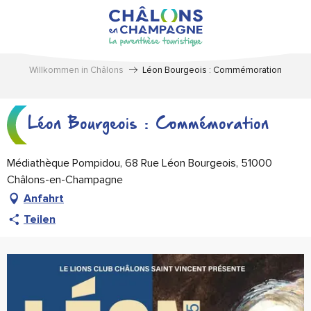
Aller
au
contenu
principal
Willkommen in Châlons
Léon Bourgeois : Commémoration
Léon Bourgeois : Commémoration
Médiathèque Pompidou, 68 Rue Léon Bourgeois, 51000
Châlons-en-Champagne
Anfahrt
Teilen