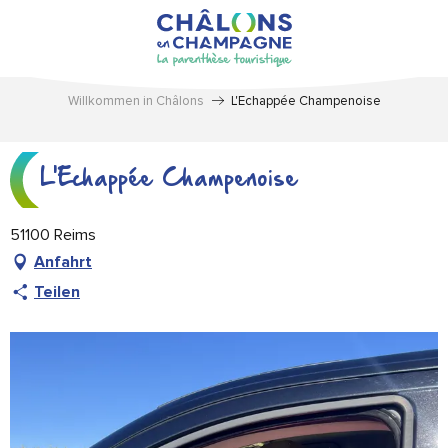
Aller
au
contenu
principal
Willkommen in Châlons
L'Echappée Champenoise
L'Echappée Champenoise
51100 Reims
Anfahrt
Teilen