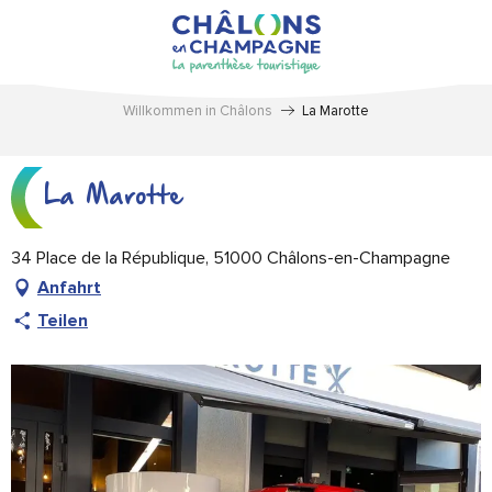
Aller
au
contenu
principal
Willkommen in Châlons
La Marotte
La Marotte
34 Place de la République, 51000 Châlons-en-Champagne
Anfahrt
Teilen