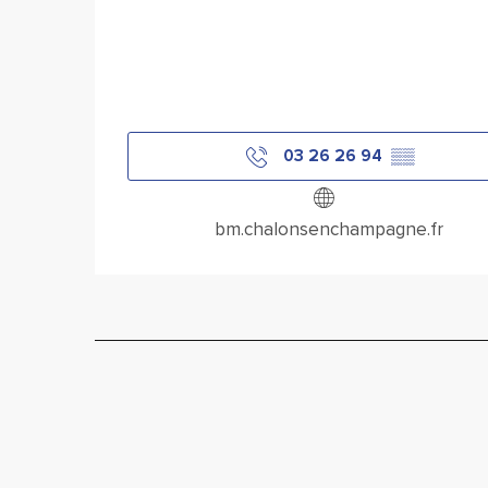
03 26 26 94
▒▒
bm.chalonsenchampagne.fr