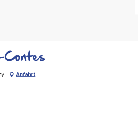
s-Contes
ny
Anfahrt