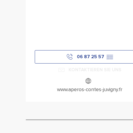
06 87 25 57
▒▒
KONTAKTIEREN SIE UNS
www.aperos-contes-juvigny.fr