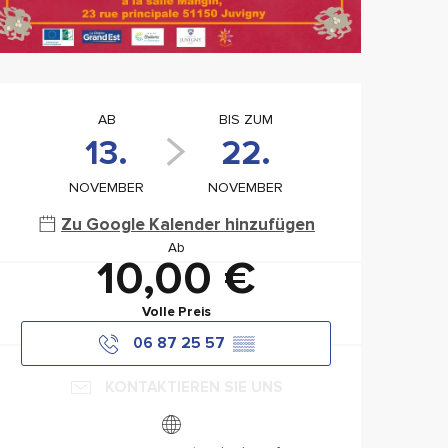
Öffnungszeiten & Konta
AB
BIS ZUM
13.
22.
NOVEMBER
NOVEMBER
Zu Google Kalender hinzufügen
Ab
10,00 €
Volle Preis
06 87 25 57
▒▒
KONTAKTIEREN SIE UNS