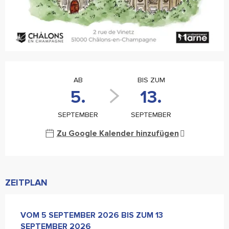
Öffnungszeiten & Kontaktdaten
AB
BIS ZUM
5.
13.
SEPTEMBER
SEPTEMBER
Zu Google Kalender hinzufügen
ZEITPLAN
VOM
VOM
5 SEPTEMBER 2026
5 SEPTEMBER 2026
BIS ZUM
BIS ZUM
13 SEPTEMBER 20
13
SEPTEMBER 2026