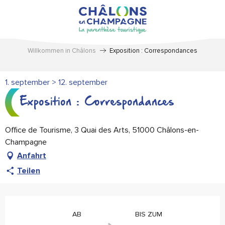
Aller
au
contenu
principal
Willkommen in Châlons
Exposition : Correspondances
1. september > 12. september
Exposition : Correspondances
Office de Tourisme, 3 Quai des Arts, 51000 Châlons-en-
Champagne
Anfahrt
Teilen
Öffnungszeiten & Kontaktdaten
AB
BIS ZUM