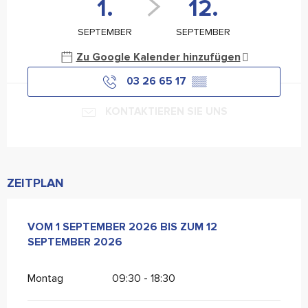
1.
12.
SEPTEMBER
SEPTEMBER
Zu Google Kalender hinzufügen
03 26 65 17
▒▒
KONTAKTIEREN SIE UNS
ZEITPLAN
VOM
VOM
1 SEPTEMBER 2026
1 SEPTEMBER 2026
BIS ZUM
BIS ZUM
12 SEPTEMBER 20
12
SEPTEMBER 2026
Montag
09:30 - 18:30