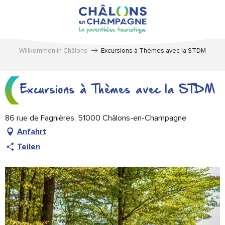
Aller
au
contenu
principal
Willkommen in Châlons
Excursions à Thèmes avec la STDM
Excursions à Thèmes avec la STDM
86 rue de Fagnières, 51000 Châlons-en-Champagne
Anfahrt
Teilen