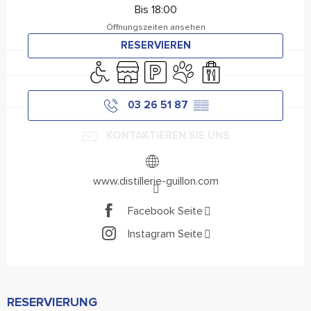
Bis 18:00
Öffnungszeiten ansehen
RESERVIEREN
Zugang für Behinderte
Shop
Parkplatz
Tiere erlaubt
Verkauf zum Mitnehme
03 26 51 87
▒▒
KONTAKTIEREN SIE UNS
www.distillerie-guillon.com
Facebook Seite
Instagram Seite
RESERVIERUNG