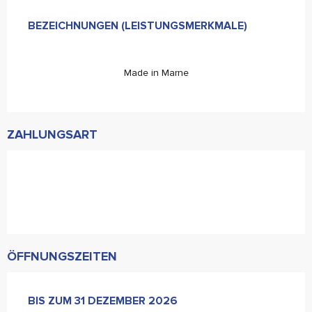
Leistungensmöglichkeiten
BEZEICHNUNGEN (LEISTUNGSMERKMALE)
BEZEICHNUNGEN (LEISTUNGSMERKMALE)
Made in Marne
ZAHLUNGSART
ÖFFNUNGSZEITEN
VOM
BIS ZUM
2 JANUAR 2026
31 DEZEMBER 2026
BIS ZUM
31 DEZEMBER 2026