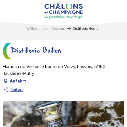
Aller
au
contenu
principal
Willkommen in Châlons
Distillerie Guillon
Distillerie Guillon
Hameau de Vertuelle Route de Verzy, Louvois, 51150
Tauxières-Mutry
Anfahrt
Teilen