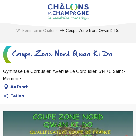
Aller
au
contenu
principal
Willkommen in Châlons
Coupe Zone Nord Qwan Ki Do
Coupe Zone Nord Qwan Ki Do
Gymnase Le Corbusier, Avenue Le Corbusier, 51470 Saint-
Memmie
Anfahrt
Teilen