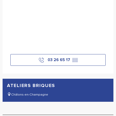
03 26 65 17
▒▒
ATELIERS BRIQUES
Châlons-en-Champagne