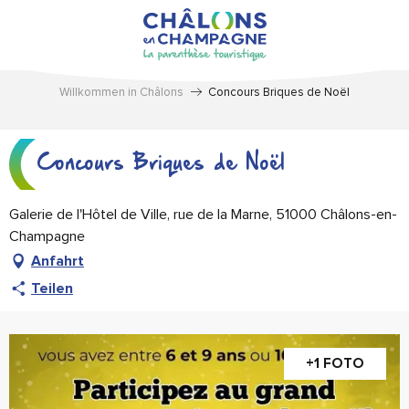
Aller
au
contenu
principal
Willkommen in Châlons
Concours Briques de Noël
Concours Briques de Noël
Galerie de l'Hôtel de Ville, rue de la Marne, 51000 Châlons-en-
Champagne
Anfahrt
Teilen
+1 FOTO