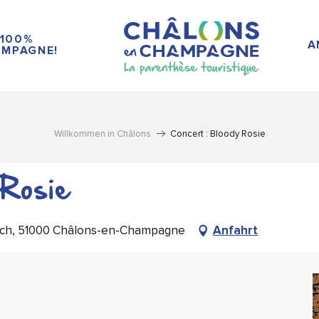
100%
A
MPAGNE!
Willkommen in Châlons
Concert : Bloody Rosie
 Rosie
Bach, 51000 Châlons-en-Champagne
Anfahrt