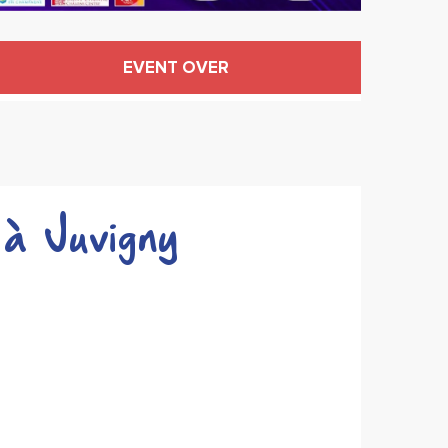
Öffnungszeiten & Konta
EVENT OVER
à Juvigny