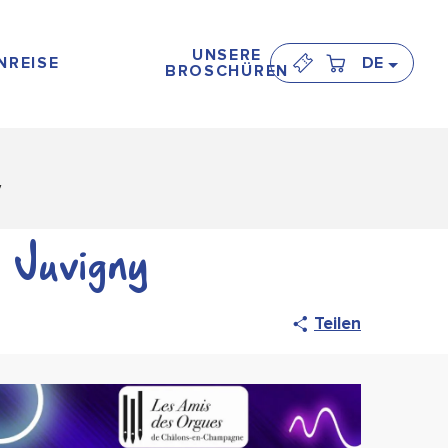
UNSERE
NREISE
DE
BROSCHÜREN
y
 Juvigny
Teilen