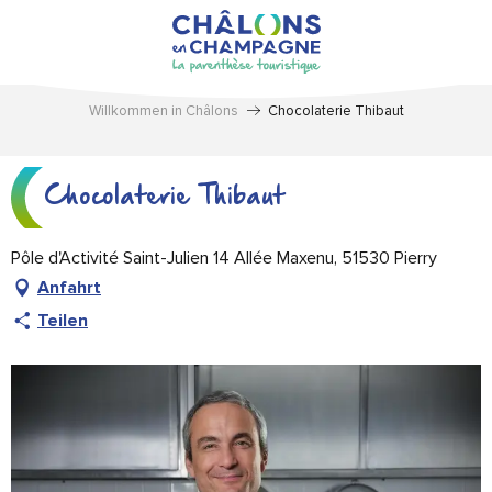
Aller
au
contenu
principal
Willkommen in Châlons
Chocolaterie Thibaut
Chocolaterie Thibaut
Pôle d'Activité Saint-Julien 14 Allée Maxenu, 51530 Pierry
Anfahrt
Teilen