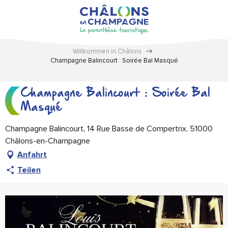
Aller
au
contenu
principal
Willkommen in Châlons
Champagne Balincourt : Soirée Bal Masqué
Champagne Balincourt : Soirée Bal
Masqué
Champagne Balincourt, 14 Rue Basse de Compertrix, 51000
Châlons-en-Champagne
Anfahrt
Teilen