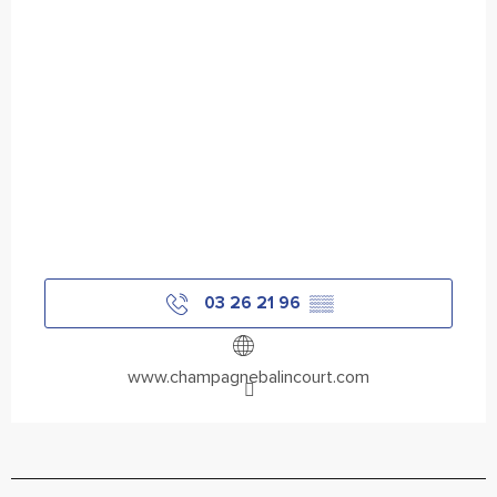
03 26 21 96
▒▒
www.champagnebalincourt.com