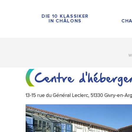
Aller
au
DIE 10 KLASSIKER
contenu
IN CHÂLONS
CHA
principal
W
Centre d'hébergem
13-15 rue du Général Leclerc, 51330 Givry-en-A