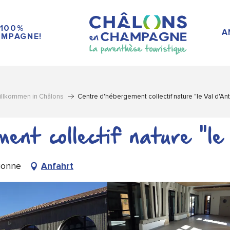
100%
A
MPAGNE!
illkommen in Châlons
Centre d'hébergement collectif nature "le Val d'An
ent collectif nature "le
rgonne
Anfahrt