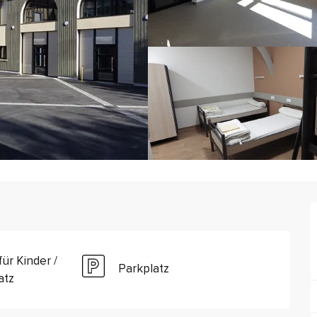
für Kinder /
Parkplatz
atz