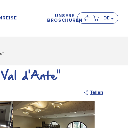
UNSERE
NREISE
DE
BROSCHÜREN
te"
 Val d'Ante"
Teilen