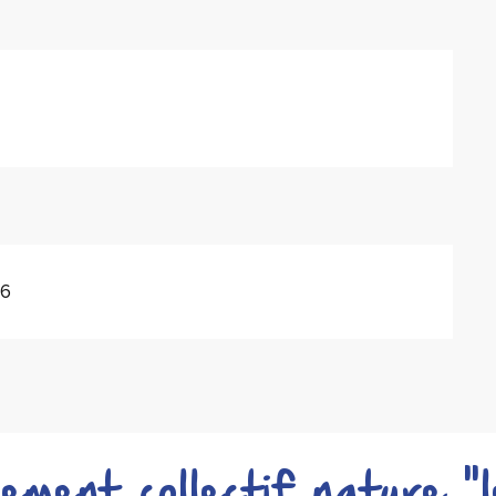
26
ment collectif nature "l