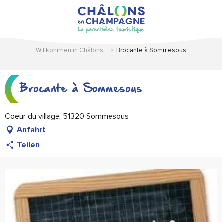
Aller
au
contenu
principal
Willkommen in Châlons
Brocante à Sommesous
Brocante à Sommesous
Coeur du village, 51320 Sommesous
Anfahrt
Teilen