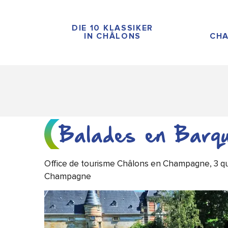
Aller
au
DIE 10 KLASSIKER
contenu
IN CHÂLONS
CHA
principal
Balades en Barqu
Office de tourisme Châlons en Champagne, 3 qu
Champagne