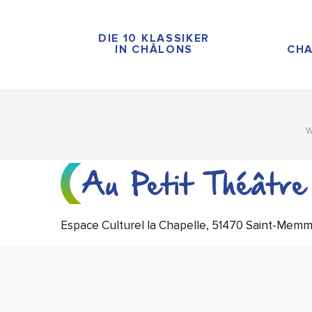
Aller
au
DIE 10 KLASSIKER
contenu
IN CHÂLONS
CHA
principal
W
Au Petit Théâtre
Espace Culturel la Chapelle, 51470 Saint-Memm