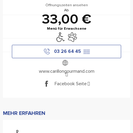
Öffnungszeiten ansehen
Ab
33,00 €
Menü für Erwachsene
Zugang für Behinderte
Tiere erlaubt
03 26 64 45
▒▒
www.carillongourmand.com
Facebook Seite
MEHR ERFAHREN