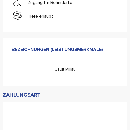
Zugang für Behinderte
Tiere erlaubt
Leistungensmöglichkeiten
BEZEICHNUNGEN (LEISTUNGSMERKMALE)
BEZEICHNUNGEN (LEISTUNGSMERKMALE)
Gault Millau
ZAHLUNGSART