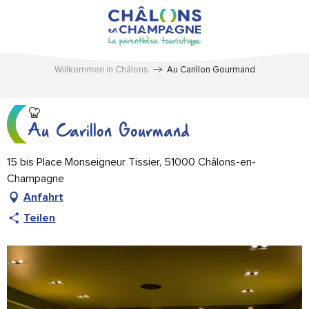
Aller
au
contenu
principal
Willkommen in Châlons
Au Carillon Gourmand
Au Carillon Gourmand
15 bis Place Monseigneur Tissier, 51000 Châlons-en-
Champagne
Anfahrt
Teilen