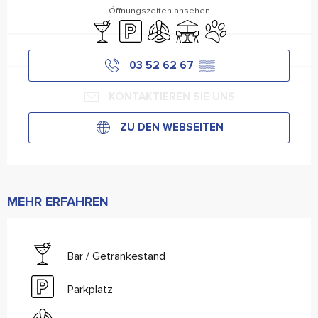
Öffnungszeiten ansehen
Bar / Getränkestand
Parkplatz
Klimaanlage
Terrasse
Tiere erlaubt
03 52 62 67
▒▒
KONTAKTIEREN SIE UNS
ZU DEN WEBSEITEN
MEHR ERFAHREN
Bar / Getränkestand
Parkplatz