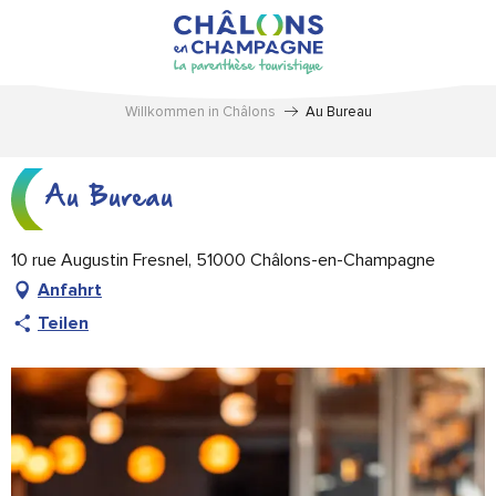
Aller
au
contenu
principal
Willkommen in Châlons
Au Bureau
Au Bureau
10 rue Augustin Fresnel, 51000 Châlons-en-Champagne
Anfahrt
Teilen