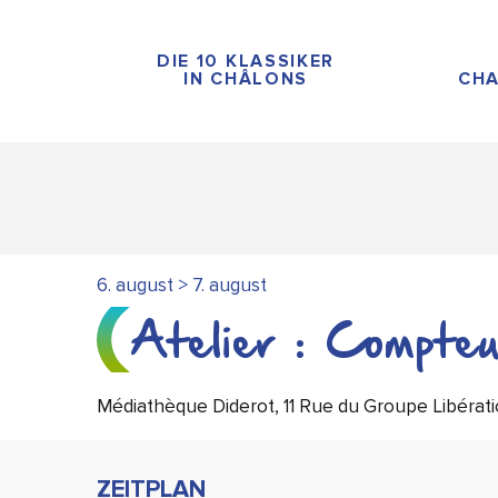
Aller
au
DIE 10 KLASSIKER
contenu
IN CHÂLONS
CHA
principal
6. august > 7. august
Atelier : Compte
Médiathèque Diderot, 11 Rue du Groupe Libéra
ZEITPLAN