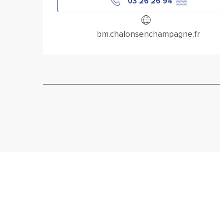
03 26 26 94
▒▒
bm.chalonsenchampagne.fr