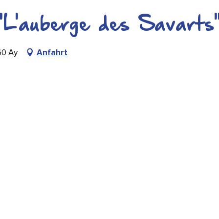
"L'auberge des Savarts
60 Ay
Anfahrt