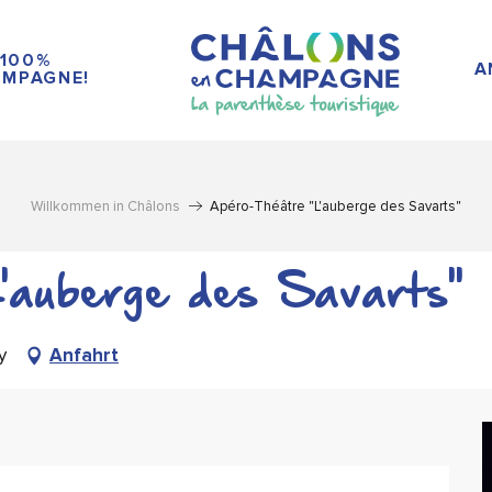
100%
A
MPAGNE!
Willkommen in Châlons
Apéro-Théâtre "L'auberge des Savarts"
'auberge des Savarts"
y
Anfahrt